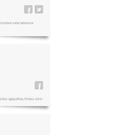
corativa natal adesivos
santos agasalhos fitness kimo