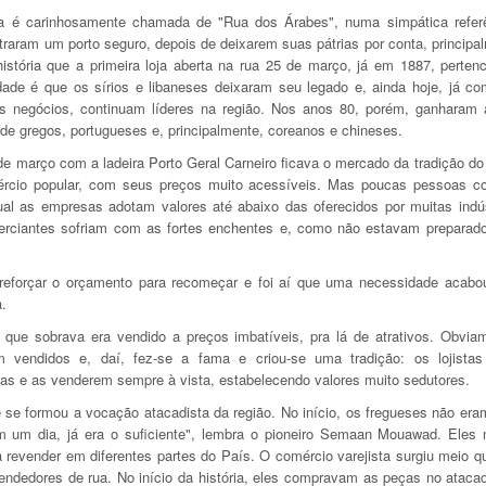
ia é carinhosamente chamada de "Rua dos Árabes", numa simpática referê
raram um porto seguro, depois de deixarem suas pátrias por conta, principal
stória que a primeira loja aberta na rua 25 de março, já em 1887, pertenc
dade é que os sírios e libaneses deixaram seu legado e, ainda hoje, já co
s negócios, continuam líderes na região. Nos anos 80, porém, ganharam 
de gregos, portugueses e, principalmente, coreanos e chineses.
de março com a ladeira Porto Geral Carneiro ficava o mercado da tradição do 
ércio popular, com seus preços muito acessíveis. Mas poucas pessoas co
ual as empresas adotam valores até abaixo das oferecidos por muitas indú
erciantes sofriam com as fortes enchentes e, como não estavam preparad
reforçar o orçamento para recomeçar e foi aí que uma necessidade acabo
.
 que sobrava era vendido a preços imbatíveis, pra lá de atrativos. Obviam
am vendidos e, daí, fez-se a fama e criou-se uma tradição: os lojist
as e as venderem sempre à vista, estabelecendo valores muito sedutores.
se formou a vocação atacadista da região. No início, os fregueses não er
em um dia, já era o suficiente", lembra o pioneiro Semaan Mouawad. Ele
revender em diferentes partes do País. O comércio varejista surgiu meio qu
endedores de rua. No início da história, eles compravam as peças no atacad