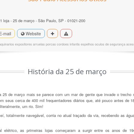
1 loja - 25 de março - São Paulo, SP - 01021-200
E-mail
Website
quinarios expositores arruelas porcas cordoes infantis espelhos oculos de segurança acess
História da 25 de março
ua 25 de março mais se parece com um mar de gente que invade o trecho 
em seus cerca de 400 mil frequentadores diários que, até pouco antes de 1
literalmente, um rio. Sim!
í, totalmente navegável, corria no atual traçado da via, recebendo as ág
al elétrico, as primeiras lojas começaram a surgir entre os anos de 1