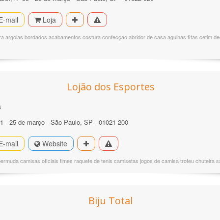
E-mail
Loja
tura argolas bordados acabamentos costura confecçao abridor de casa agulhas fitas cetim de
Lojão dos Esportes
s
1 - 25 de março - São Paulo, SP - 01021-200
E-mail
Website
bermuda camisas oficiais times raquete de tenis camisetas jogos de camisa trofeu chuteira 
Biju Total