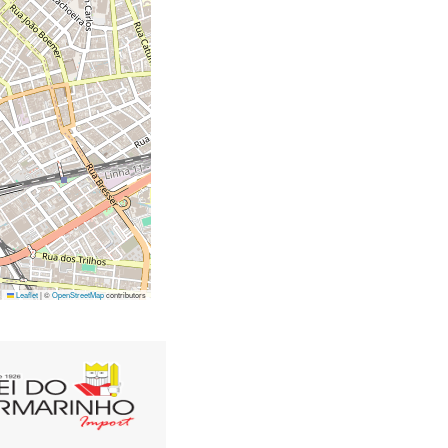
Leaflet
|
©
OpenStreetMap
contributors