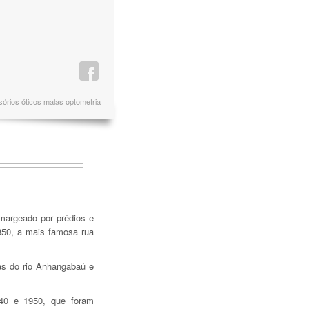
órios óticos malas optometria
margeado por prédios e
850, a mais famosa rua
uas do rio Anhangabaú e
940 e 1950, que foram