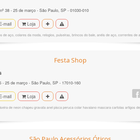
 nº 38 - 25 de março - São Paulo, SP - 01030-010
E-mail
Loja
s de aço, colares da moda, relogios, pulseiras, brincos do bale, anéis de aço, correntes de 
Festa Shop
s
5 - 25 de março - São Paulo, SP - 17010-160
E-mail
Loja
seira de neon chapeu gravata anel pisca peruca colar havaiano mascara cartolas artigos d
São Paulo Acessórios Óticos