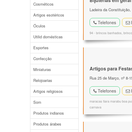
Bijuterias em geral
Cosméticos
Ladeira da Constituição,
Artigos esotéricos
Telefones
Óculos
94 - brincos banhados, brinco
Utilid domésticas
Esportes
Confecção
Artigos para Festa
Miniaturas
Rua 25 de Março, nº 8-1
Relojoarias
Telefones
Artigos religiosos
maracas tiara marabu boa pul
Som
carnava
Produtos indianos
Produtos árabes