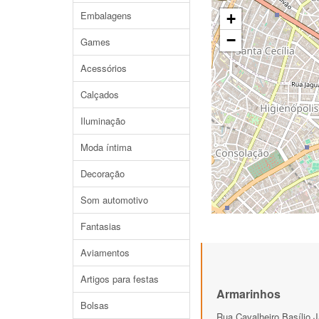
Embalagens
+
−
Games
Acessórios
Calçados
Iluminação
Moda íntima
Decoração
Som automotivo
Fantasias
Aviamentos
Artigos para festas
Armarinhos
Bolsas
Rua Cavalheiro Basílio J