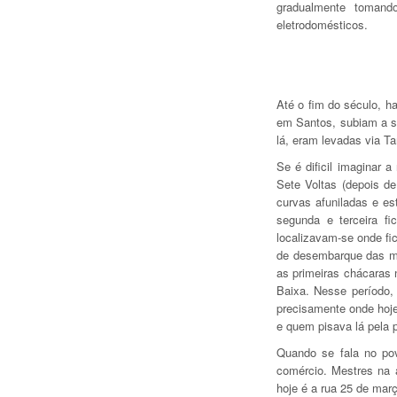
gradualmente tomand
eletrodomésticos.
Até o fim do século, h
em Santos, subiam a se
lá, eram levadas via T
Se é dificil imaginar 
Sete Voltas (depois de
curvas afuniladas e est
segunda e terceira f
localizavam-se onde fic
de desembarque das mer
as primeiras chácaras 
Baixa. Nesse período,
precisamente onde hoj
e quem pisava lá pela 
Quando se fala no pov
comércio. Mestres na 
hoje é a rua 25 de mar