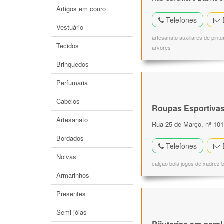
Artigos em couro
Telefones
Vestuário
artesanato auxiliares de pin
Tecidos
arvores
Brinquedos
Perfumaria
Cabelos
Roupas Esportiva
Artesanato
Rua 25 de Março, nº 101
Bordados
Telefones
Noivas
calçao bola jogos de xadrez 
Armarinhos
Presentes
Semi jóias