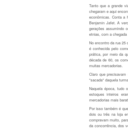
Tanto que a grande v
chegaram e aqui encont
econômicas. Conta a hi
Benjamin Jafet. A ver
gerações assumindo o
etnias, com a chegada 
No encontro da rua 25 
é conhecida pelo com
prática, por meio da q
década de 60, os com
muitas mercadorias.
Claro que precisavam 
"sacada" daquela turma
Naquela época, tudo o
estoques inteiros er
mercadorias mais barat
Por isso também é que 
dois ou três na loja 
compravam muito, para 
da concorrência, dos v