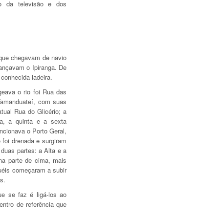
o da televisão e dos
, que chegavam de navio
cançavam o Ipiranga. De
conhecida ladeira.
geava o rio foi Rua das
o Tamanduateí, com suas
atual Rua do Glicério; a
a, a quinta e a sexta
uncionava o Porto Geral,
 foi drenada e surgiram
duas partes: a Alta e a
na parte de cima, mais
uéis começaram a subir
s.
e se faz é ligá-los ao
ntro de referência que