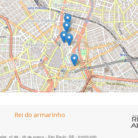
Rei do armarinho
afet, nº 99 - 25 de março - São Paulo, SP - 01022-020