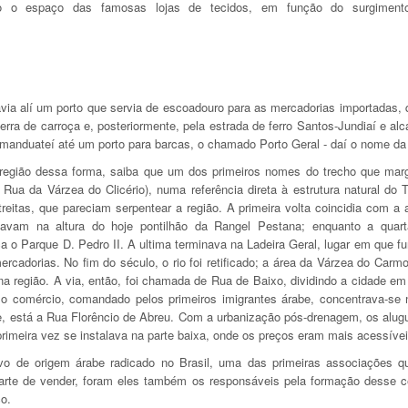
o o espaço das famosas lojas de tecidos, em função do surgiment
avia alí um porto que servia de escoadouro para as mercadorias importadas
rra de carroça e, posteriormente, pela estrada de ferro Santos-Jundiaí e al
amanduateí até um porto para barcas, o chamado Porto Geral - daí o nome da 
a região dessa forma, saiba que um dos primeiros nomes do trecho que mar
 Rua da Várzea do Clicério), numa referência direta à estrutura natural d
reitas, que pareciam serpentear a região. A primeira volta coincidia com a 
icavam na altura do hoje pontilhão da Rangel Pestana; enquanto a quart
a o Parque D. Pedro II. A ultima terminava na Ladeira Geral, lugar em que f
cadorias. No fim do século, o rio foi retificado; a área da Várzea do Carmo
na região. A via, então, foi chamada de Rua de Baixo, dividindo a cidade em 
 o comércio, comandado pelos primeiros imigrantes árabe, concentrava-se 
e, está a Rua Florêncio de Abreu. Com a urbanização pós-drenagem, os alug
primeira vez se instalava na parte baixa, onde os preços eram mais acessívei
o de origem árabe radicado no Brasil, uma das primeiras associações qu
arte de vender, foram eles também os responsáveis pela formação desse ce
ço.