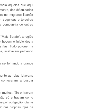
ncia àqueles que aqui
mente, das dificuldades
ia ao imigrante libanês
m segundas e terceiras
a companhia de outras
"Mais Barato", a região
nhecem o início desta
strias. Tudo porque, na
os, acabavam perdendo
u se tornando a grande
ente as lojas lotavam;
as começaram a buscar
am muitos. "Se entravam
s não só entravam como
e por obrigação, diante
o nas próprias lojas da