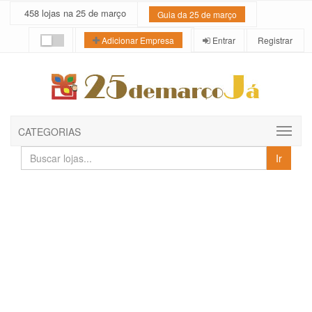
458 lojas na 25 de março
Guia da 25 de março
Entrar
Registrar
Adicionar Empresa
CATEGORIAS
Buscar
Ir
lojas
e
empresas