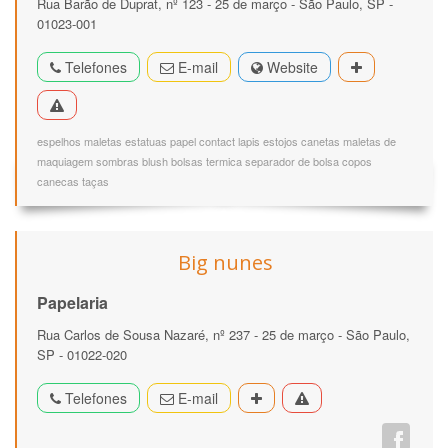
Rua Barão de Duprat, nº 123 - 25 de março - São Paulo, SP -
01023-001
Telefones
E-mail
Website
espelhos maletas estatuas papel contact lapis estojos canetas maletas de
maquiagem sombras blush bolsas termica separador de bolsa copos
canecas taças
Big nunes
Papelaria
Rua Carlos de Sousa Nazaré, nº 237 - 25 de março - São Paulo,
SP - 01022-020
Telefones
E-mail