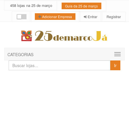
458 lojas na 25 de março
Guia da 25 de março
Entrar
Registrar
Adicionar Empresa
CATEGORIAS
Buscar
Ir
lojas
e
empresas