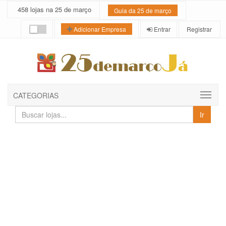
458 lojas na 25 de março
Guia da 25 de março
Entrar
Registrar
Adicionar Empresa
CATEGORIAS
Buscar
Ir
lojas
e
empresas