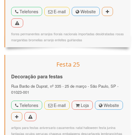
Telefones
E-mail
Website
flores permanentes arranjos florais nacionais importadas desidratadas rosas
margaridas bromelias arranjo enfeites guirlandas
Festa 25
Decoração para festas
Rua Barão de Duprat, nº 335 - 25 de março - São Paulo, SP -
01023-001
Telefones
E-mail
Loja
Website
artigos para festas aniversario casamentos natal halloween festa junina
fantasias oculos perucas chapeus embalagens descartaveis lembrancinhas