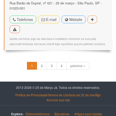
Rua Barão de Duprat, nº 021 - 25 de março - São Paulo, SP -
01023-001
Telefones
E-mail
Website
barbie carrinhos jogo da vida banco imobiliario monstros sa susi polly
playmobil fantasias barracas infantil lego squinikies puzzle patinete novistars
1
2
3
4
próximo »
2013-2026 © 25 de Março Já. Todos os direitos reservados.
Política de Privacidade
Termos de Uso
Guia da 25 de marÃ§o
Anuncie sua loja
Explore:
Eletroeletrônicos
·
Bijouterias
·
Artigos para lojistas
·