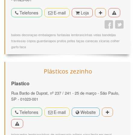
Telefones
E-mail
Loja
baloes decoraçao embalagens fantasias lembrancinhas velas bandeijas
travessas copos guardanapos pratos potes taças canecas xicaras colher
garfo faca
Plásticos zezinho
Plastico
Rua Barão de Duprat, nº 237 / 241 - 25 de março - São Paulo,
SP - 01023-001
Telefones
E-mail
Website
brinquedos lembrancinhas de aniversario artigos para festa em geral