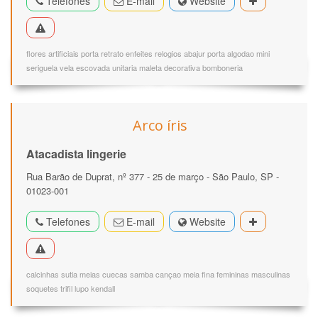
Telefones
E-mail
Website
flores artificiais porta retrato enfeites relogios abajur porta algodao mini
seriguela vela escovada unitaria maleta decorativa bomboneria
Arco íris
Atacadista lingerie
Rua Barão de Duprat, nº 377 - 25 de março - São Paulo, SP -
01023-001
Telefones
E-mail
Website
calcinhas sutia meias cuecas samba cançao meia fina femininas masculinas
soquetes trifil lupo kendall