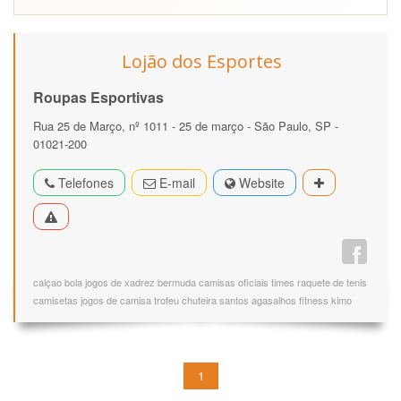
Lojão dos Esportes
Roupas Esportivas
Rua 25 de Março, nº 1011 - 25 de março - São Paulo, SP -
01021-200
Telefones
E-mail
Website
calçao bola jogos de xadrez bermuda camisas oficiais times raquete de tenis
camisetas jogos de camisa trofeu chuteira santos agasalhos fitness kimo
1