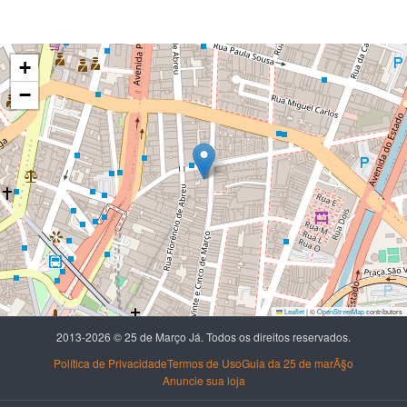
+
−
Leaflet
|
©
OpenStreetMap
contributors
2013-2026 © 25 de Março Já. Todos os direitos reservados.
Política de Privacidade
Termos de Uso
Guia da 25 de marÃ§o
Anuncie sua loja