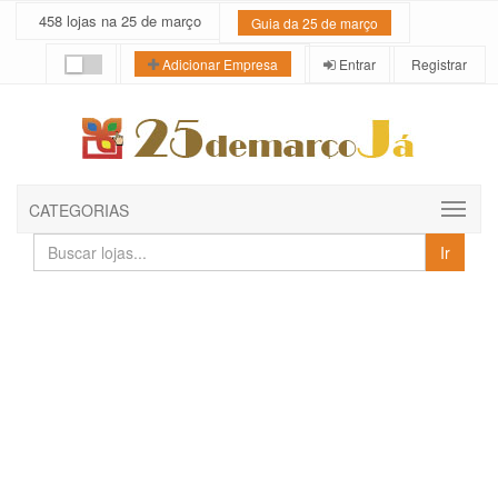
458 lojas na 25 de março
Guia da 25 de março
Entrar
Registrar
Adicionar Empresa
CATEGORIAS
Buscar
Ir
lojas
e
empresas