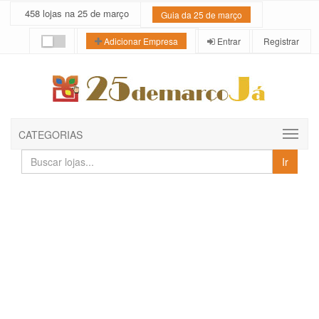
458 lojas na 25 de março
Guia da 25 de março
Entrar
Registrar
Adicionar Empresa
CATEGORIAS
Buscar
Ir
lojas
e
empresas