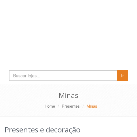
Buscar
Ir
lojas
e
empresas
Minas
Home
Presentes
Minas
Presentes e decoração