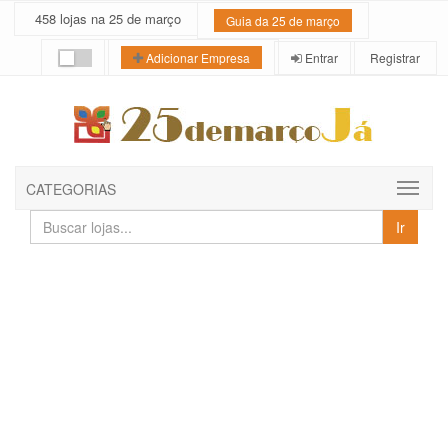
458 lojas na 25 de março
Guia da 25 de março
Entrar
Registrar
Adicionar Empresa
CATEGORIAS
Buscar
Ir
lojas
e
empresas